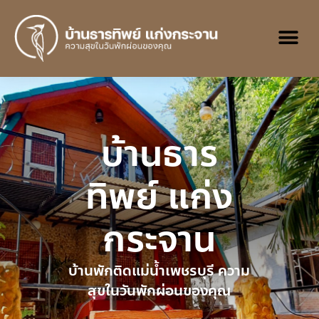
บ้านธาร
ทิพย์ แก่ง
กระจาน
บ้านพักติดแม่น้ำเพชรบุรี ความ
สุขในวันพักผ่อนของคุณ