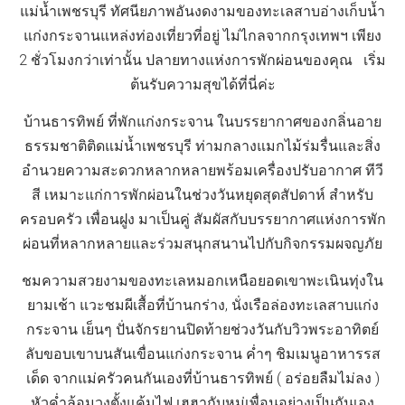
แม่น้ำเพชรบุรี ทัศนียภาพอันงดงามของทะเลสาบอ่างเก็บน้ำ
แก่งกระจานแหล่งท่องเที่ยวที่อยู่ ไม่ไกลจากกรุงเทพฯ เพียง
2 ชั่วโมงกว่าเท่านั้น ปลายทางแห่งการพักผ่อนของคุณ เริ่ม
ต้นรับความสุขได้ที่นี่ค่ะ
บ้านธารทิพย์ ที่พักแก่งกระจาน ในบรรยากาศของกลิ่นอาย
ธรรมชาติติดแม่น้ำเพชรบุรี ท่ามกลางแมกไม้ร่มรื่นและสิ่ง
อำนวยความสะดวกหลากหลายพร้อมเครื่องปรับอากาศ ทีวี
สี เหมาะแก่การพักผ่อนในช่วงวันหยุดสุดสัปดาห์ สำหรับ
ครอบครัว เพื่อนฝูง มาเป็นคู่ สัมผัสกับบรรยากาศแห่งการพัก
ผ่อนที่หลากหลายและร่วมสนุกสนานไปกับกิจกรรมผจญภัย
ชมความสวยงามของทะเลหมอกเหนือยอดเขาพะเนินทุ่งใน
ยามเช้า แวะชมผีเสื้อที่บ้านกร่าง, นั่งเรือล่องทะเลสาบแก่ง
กระจาน เย็นๆ ปั่นจักรยานปิดท้ายช่วงวันกับวิวพระอาทิตย์
ลับขอบเขาบนสันเขื่อนแก่งกระจาน ค่ำๆ ชิมเมนูอาหารรส
เด็ด จากแม่ครัวคนกันเองที่บ้านธารทิพย์ ( อร่อยลืมไม่ลง )
หัวค่ำล้อมวงตั้งแค้มไฟ เฮฮากับหมู่เพื่อนอย่างเป็นกันเอง